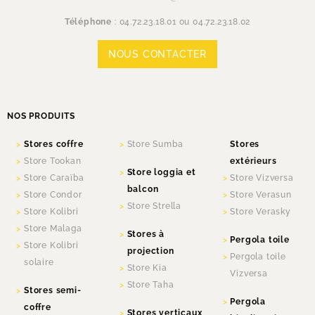
Téléphone
:
04.72.23.18.01 ou 04.72.23.18.02
NOUS CONTACTER
NOS PRODUITS
Stores coffre
Store Sumba
Stores
Store Tookan
extérieurs
Store loggia et
Store Caraïba
Store Vizversa
balcon
Store Condor
Store Verasun
Store Strella
Store Kolibri
Store Verasky
Store Malaga
Stores à
Pergola toile
Store Kolibri
projection
Pergola toile
solaire
Store Kia
Vizversa
Store Taha
Stores semi-
Pergola
coffre
Stores verticaux