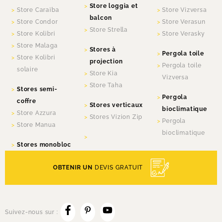
Store loggia et
Store Caraïba
Store Vizversa
balcon
Store Condor
Store Verasun
Store Strella
Store Kolibri
Store Verasky
Store Malaga
Stores à
Pergola toile
Store Kolibri
projection
Pergola toile
solaire
Store Kia
Vizversa
Store Taha
Stores semi-
Pergola
coffre
Stores verticaux
bioclimatique
Store Azzura
Stores Vizion Zip
Pergola
Store Manua
bioclimatique
Stores monobloc
OBTENIR UN
DEVIS GRATUIT
Suivez-nous sur :